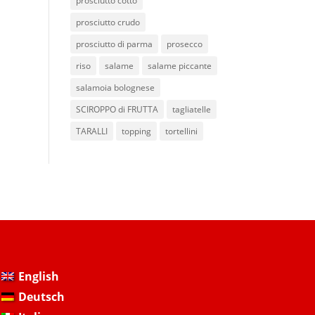
prosciutto cotto
prosciutto crudo
prosciutto di parma
prosecco
riso
salame
salame piccante
salamoia bolognese
SCIROPPO di FRUTTA
tagliatelle
TARALLI
topping
tortellini
English
Deutsch