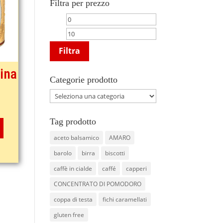
Filtra per prezzo
Prezzo
Prezzo
Min
Max
Filtra
ina
Categorie prodotto
Tag prodotto
aceto balsamico
AMARO
barolo
birra
biscotti
caffè in cialde
caffé
capperi
CONCENTRATO DI POMODORO
coppa di testa
fichi caramellati
gluten free