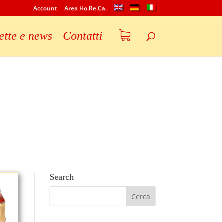
Account
Area Ho.Re.Ca.
ette e news
Contatti
Search