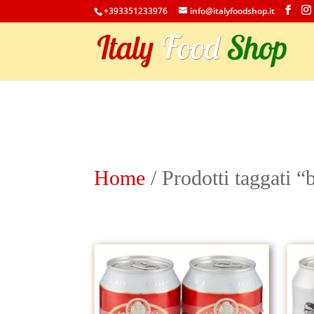
+393351233976
info@italyfoodshop.it
Home
/
Prodotti taggati “