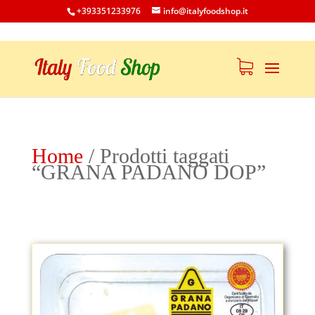
+393351233976
info@italyfoodshop.it
Home
/
Prodotti taggati
“GRANA PADANO DOP”