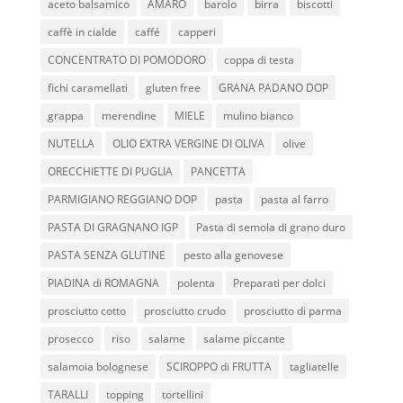
aceto balsamico
AMARO
barolo
birra
biscotti
caffè in cialde
caffé
capperi
CONCENTRATO DI POMODORO
coppa di testa
fichi caramellati
gluten free
GRANA PADANO DOP
grappa
merendine
MIELE
mulino bianco
NUTELLA
OLIO EXTRA VERGINE DI OLIVA
olive
ORECCHIETTE DI PUGLIA
PANCETTA
PARMIGIANO REGGIANO DOP
pasta
pasta al farro
PASTA DI GRAGNANO IGP
Pasta di semola di grano duro
PASTA SENZA GLUTINE
pesto alla genovese
PIADINA di ROMAGNA
polenta
Preparati per dolci
prosciutto cotto
prosciutto crudo
prosciutto di parma
prosecco
riso
salame
salame piccante
salamoia bolognese
SCIROPPO di FRUTTA
tagliatelle
TARALLI
topping
tortellini