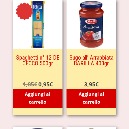
- 49%
Spaghetti n° 12 DE
Sugo all’ Arrabbiata
CECCO 500gr
BARILLA 400gr
1,85
€
0,95
€
3,95
€
Il
Il
prezzo
prezzo
Aggiungi al
Aggiungi al
originale
attuale
carrello
carrello
era:
è:
1,85€.
0,95€.