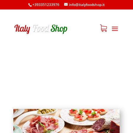
+393351233976
info@italyfoodshop.it