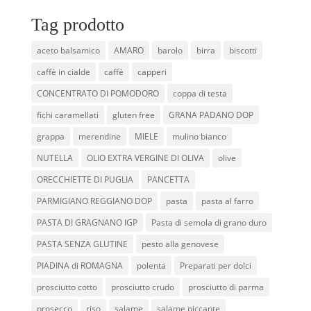
Tag prodotto
aceto balsamico
AMARO
barolo
birra
biscotti
caffè in cialde
caffé
capperi
CONCENTRATO DI POMODORO
coppa di testa
fichi caramellati
gluten free
GRANA PADANO DOP
grappa
merendine
MIELE
mulino bianco
NUTELLA
OLIO EXTRA VERGINE DI OLIVA
olive
ORECCHIETTE DI PUGLIA
PANCETTA
PARMIGIANO REGGIANO DOP
pasta
pasta al farro
PASTA DI GRAGNANO IGP
Pasta di semola di grano duro
PASTA SENZA GLUTINE
pesto alla genovese
PIADINA di ROMAGNA
polenta
Preparati per dolci
prosciutto cotto
prosciutto crudo
prosciutto di parma
prosecco
riso
salame
salame piccante