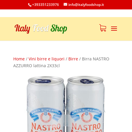
+393351233976
info@italyfoodshop.it
Home
/
Vini birre e liquori
/
Birre
/
Birra NASTRO
AZZURRO lattina 2X33cl