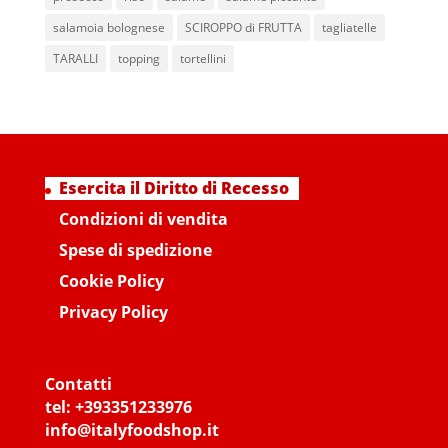
salamoia bolognese
SCIROPPO di FRUTTA
tagliatelle
TARALLI
topping
tortellini
Esercita il Diritto di Recesso
Condizioni di vendita
Spese di spedizione
Cookie Policy
Privacy Policy
Contatti
tel:
+393351233976
info@italyfoodshop.it