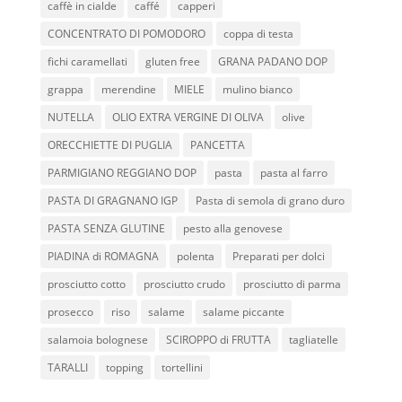
caffè in cialde
caffé
capperi
CONCENTRATO DI POMODORO
coppa di testa
fichi caramellati
gluten free
GRANA PADANO DOP
grappa
merendine
MIELE
mulino bianco
NUTELLA
OLIO EXTRA VERGINE DI OLIVA
olive
ORECCHIETTE DI PUGLIA
PANCETTA
PARMIGIANO REGGIANO DOP
pasta
pasta al farro
PASTA DI GRAGNANO IGP
Pasta di semola di grano duro
PASTA SENZA GLUTINE
pesto alla genovese
PIADINA di ROMAGNA
polenta
Preparati per dolci
prosciutto cotto
prosciutto crudo
prosciutto di parma
prosecco
riso
salame
salame piccante
salamoia bolognese
SCIROPPO di FRUTTA
tagliatelle
TARALLI
topping
tortellini