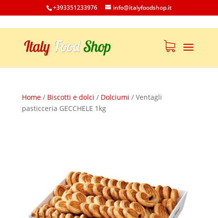
+393351233976
info@italyfoodshop.it
Home
/
Biscotti e dolci
/
Dolciumi
/
Ventagli
pasticceria GECCHELE 1kg