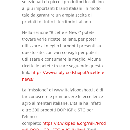
selezionati da piccoli produttori locali fino
ai più importanti brand italiani, in modo
tale da garantire un ampia scelta di
prodotti di tutto il territorio italiano.
Nella sezione “Ricette e News” potete
trovare varie ricette italiane, per poter
utilizzare al meglio i prodotti presenti su
questo sito, con vari consigli per poterli
utilizzare e consumare la meglio. Alcune
ricette le potete trovare seguendo questo
link:
https://www.italyfoodshop.it/ricette-e-
news/
La “missione” di www.italyfoodshop.it è di
far conoscere e promuovere le eccellenze
agro alimentari italiane. L’Italia ha infatti
oltre 300 prodotti DOP IGP e STG per
l’elenco
completo:
https://it.wikipedia.org/wiki/Prod
otti_DOP, _IGP, _STG_e_IG_italiani.
Tutti