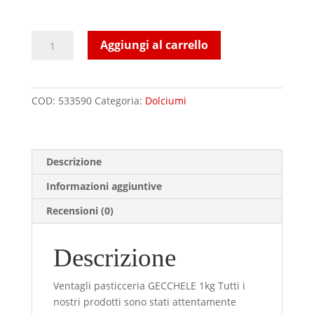
Ventagli
Aggiungi al carrello
pasticceria
GECCHELE
1kg
COD:
533590
Categoria:
Dolciumi
quantità
Descrizione
Informazioni aggiuntive
Recensioni (0)
Descrizione
Ventagli pasticceria GECCHELE 1kg Tutti i
nostri prodotti sono stati attentamente