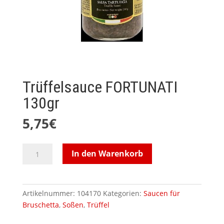
Trüffelsauce FORTUNATI
130gr
5,75
€
Trüffelsauce
In den Warenkorb
FORTUNATI
130gr
Menge
Artikelnummer:
104170
Kategorien:
Saucen für
Bruschetta
,
Soßen
,
Trüffel