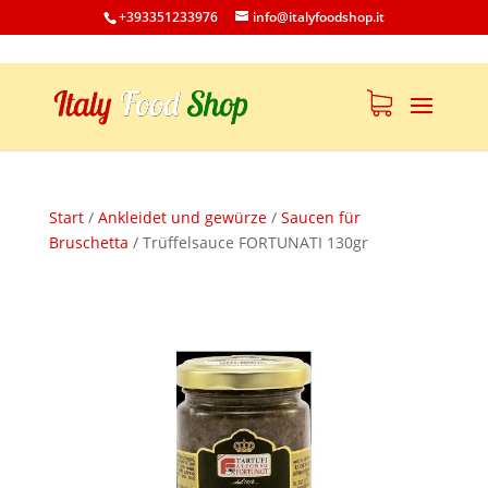
+393351233976
info@italyfoodshop.it
Start
/
Ankleidet und gewürze
/
Saucen für
Bruschetta
/
Trüffelsauce FORTUNATI 130gr